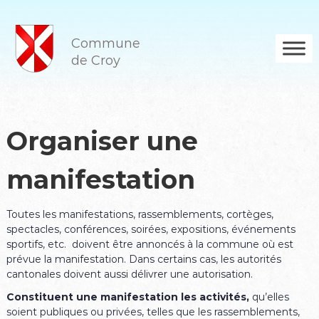
A
l
l
Commune
e
de Croy
r
a
u
c
o
Organiser une
n
t
manifestation
e
n
u
Toutes les manifestations, rassemblements, cortèges,
spectacles, conférences, soirées, expositions, événements
sportifs, etc. doivent être annoncés à la commune où est
prévue la manifestation. Dans certains cas, les autorités
cantonales doivent aussi délivrer une autorisation.
Constituent une manifestation les activités,
qu’elles
soient publiques ou privées, telles que les rassemblements,