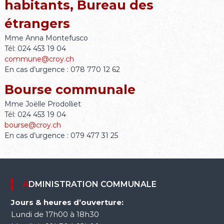
habitants, Bureau des
étrangers
Mme Anna Montefusco
Tél: 024 453 19 04
commune@croy.ch
En cas d’urgence : 078 770 12 62
Bourse communale
Mme Joëlle Prodolliet
Tél: 024 453 19 04
bourse@croy.ch
En cas d’urgence : 079 477 31 25
ADMINISTRATION COMMUNALE
Jours & heures d’ouverture:
Lundi de 17h00 à 18h30