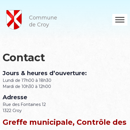
A
l
l
Commune
e
de Croy
r
a
u
c
o
Contact
n
t
e
Jours & heures d’ouverture:
n
Lundi de 17h00 à 18h30
u
Mardi de 10h30 à 12h00
Adresse
Rue des Fontaines 12
1322 Croy
Greffe municipale, Contrôle des