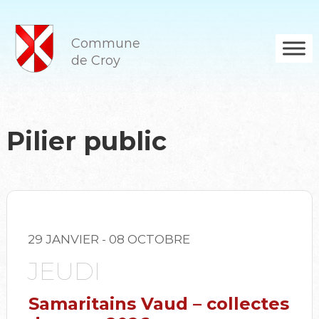
A
l
l
Commune
e
de Croy
r
a
u
c
o
Pilier public
n
t
e
n
u
29 JANVIER
- 08 OCTOBRE
JEUDI
Samaritains Vaud – collectes