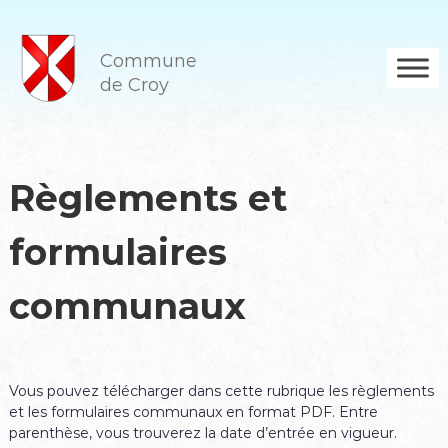
A
l
l
Commune
e
de Croy
r
a
u
c
o
Règlements et
n
t
formulaires
e
n
u
communaux
Vous pouvez télécharger dans cette rubrique les règlements
et les formulaires communaux en format PDF. Entre
parenthèse, vous trouverez la date d’entrée en vigueur.