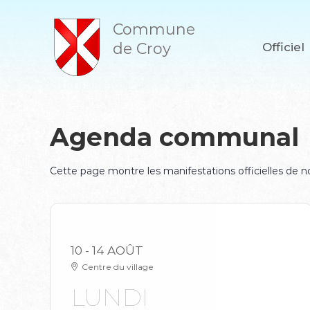
A
l
Commune
l
de Croy
Officiel
e
r
a
u
c
o
Agenda communal
n
t
e
Cette page montre les manifestations officielles de
n
u
10 - 14 AOÛT
Centre du village
LUNDI