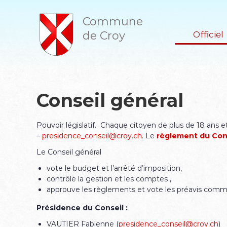
A
l
Commune
l
de Croy
Officiel
e
r
a
u
c
o
Conseil général
n
t
e
Pouvoir législatif. Chaque citoyen de plus de 18 ans e
n
–
presidence_conseil@croy.ch
. Le
règlement du Cons
u
Le Conseil général
vote le budget et l’arrêté d’imposition,
contrôle la gestion et les comptes ,
approuve les règlements et vote les préavis com
Présidence du Conseil :
VAUTIER Fabienne (
presidence_conseil@croy.ch
)