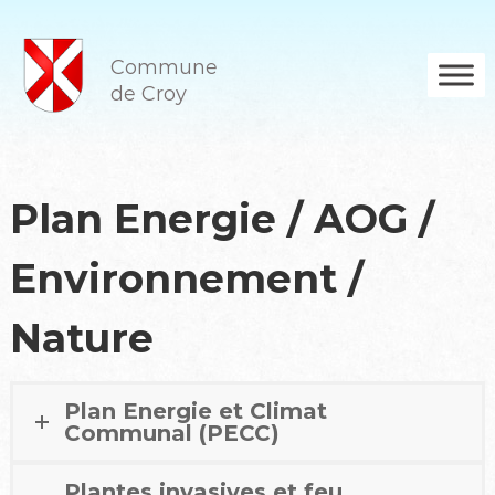
A
l
l
Commune
e
de Croy
r
a
u
c
o
Plan Energie / AOG /
n
t
Environnement /
e
n
u
Nature
Plan Energie et Climat
Communal (PECC)
Plantes invasives et feu