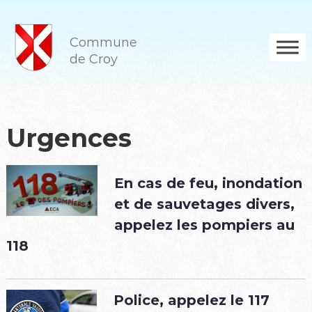
A
l
l
Commune
e
de Croy
r
a
u
c
o
Urgences
n
t
e
En cas de feu, inondation
n
u
et de sauvetages divers,
appelez les pompiers au
118
Police, appelez le
117