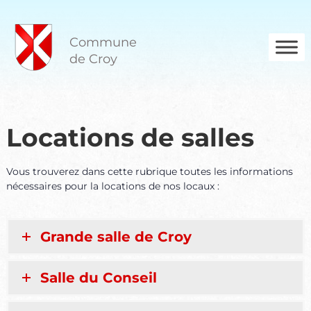
A
l
l
Commune
e
de Croy
r
a
u
c
o
Locations de salles
n
t
e
Vous trouverez dans cette rubrique toutes les informations
n
nécessaires pour la locations de nos locaux :
u
Grande salle de Croy
Salle du Conseil