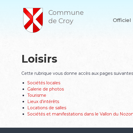
A
l
Commune
l
de Croy
Officiel
e
r
a
u
c
o
Loisirs
n
t
e
Cette rubrique vous donne accès aux pages suivantes
n
Sociétés locales
u
Galerie de photos
Tourisme
Lieux d’intérêts
Locations de salles
Sociétés et manifestations dans le Vallon du Noz