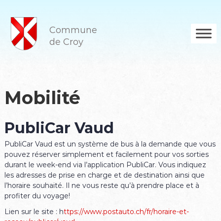
A
l
l
Commune
e
de Croy
r
a
u
c
o
Mobilité
n
t
e
PubliCar Vaud
n
u
PubliCar Vaud est un système de bus à la demande que vous
pouvez réserver simplement et facilement pour vos sorties
durant le week-end via l’application PubliCar. Vous indiquez
les adresses de prise en charge et de destination ainsi que
l’horaire souhaité. Il ne vous reste qu’à prendre place et à
profiter du voyage!
Lien sur le site : h
ttps://www.postauto.ch/fr/horaire-et-