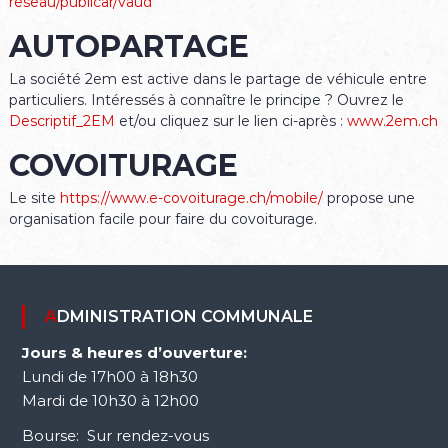
reseau/publicar/vaud
AUTOPARTAGE
La société 2em est active dans le partage de véhicule entre
particuliers. Intéressés à connaître le principe ? Ouvrez le
Descriptif_2EM
et/ou cliquez sur le lien ci-après :
www.2em.ch
COVOITURAGE
Le site
https://www.e-covoiturage.ch/mobile/
propose une
organisation facile pour faire du covoiturage.
ADMINISTRATION COMMUNALE
Jours & heures d’ouverture:
Lundi de 17h00 à 18h30
Mardi de 10h30 à 12h00
Bourse: Sur rendez-vous