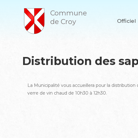
A
l
Commune
l
de Croy
Officiel
e
r
a
u
c
o
Distribution des sa
n
t
e
n
La Municipalité vous accueillera pour la distribution 
u
verre de vin chaud de 10h30 à 12h30.