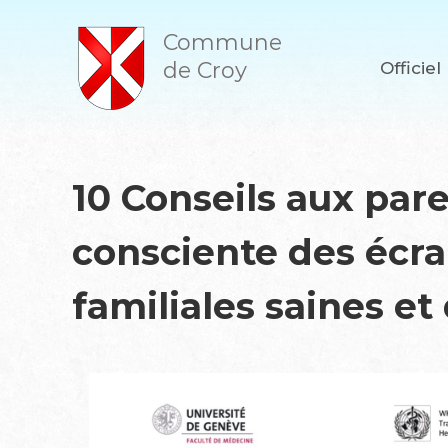
A
l
Commune
l
de Croy
Officiel
e
r
a
u
c
o
10 Conseils aux par
n
t
consciente des écran
e
n
u
familiales saines et