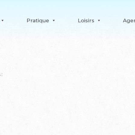
Pratique
Loisirs
Age
 :