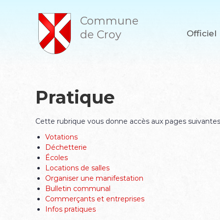
A
l
Commune
l
de Croy
Officiel
e
r
a
u
c
o
Pratique
n
t
e
Cette rubrique vous donne accès aux pages suivantes
n
Votations
u
Déchetterie
Écoles
Locations de salles
Organiser une manifestation
Bulletin communal
Commerçants et entreprises
Infos pratiques