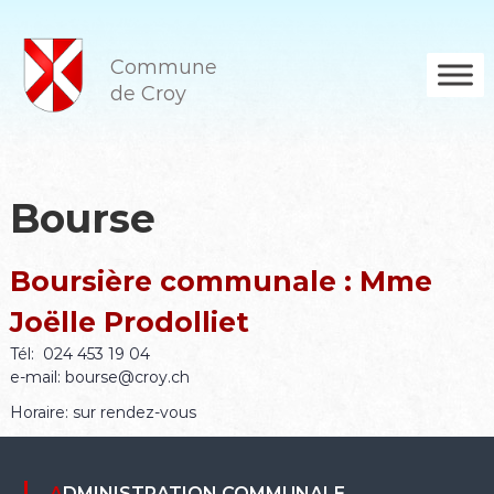
A
l
l
Commune
e
de Croy
r
a
u
c
o
Bourse
n
t
e
Boursière communale : Mme
n
u
Joëlle Prodolliet
Tél: 024 453 19 04
e-mail: bourse@croy.ch
Horaire: sur rendez-vous
ADMINISTRATION COMMUNALE