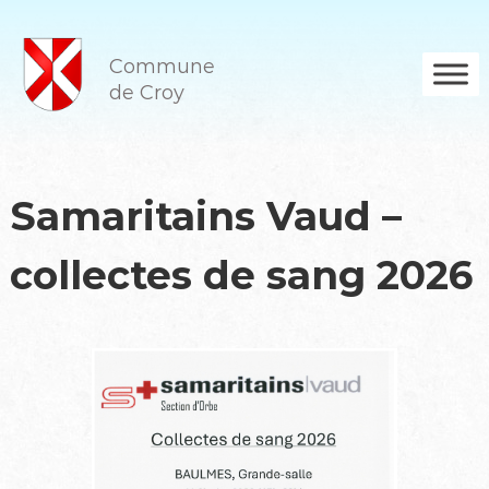
A
l
l
Commune
e
de Croy
r
a
u
c
o
Samaritains Vaud –
n
t
collectes de sang 2026
e
n
u