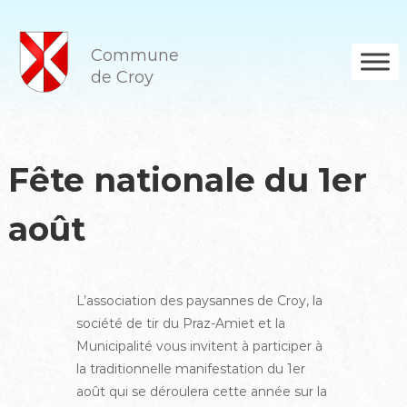
A
l
l
Commune
e
de Croy
r
a
u
c
o
Fête nationale du 1er
n
t
août
e
n
u
L’association des paysannes de Croy, la
société de tir du Praz-Amiet et la
Municipalité vous invitent à participer à
la traditionnelle manifestation du 1er
août qui se déroulera cette année sur la